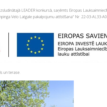
 izsludinātajā LEADER konkursā,
saņēmts
Eiropas Lauksaimniecīb
pinga Velo Latgale pakalpojumu attīstīšana
"
N
r.
22-03-AL33-A
ls un terase.