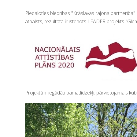
Piedaloties biedrības "Krāslavas rajona partnerība"
atbalst
s
, rezultātā ir īstenots LEADER projekts "
Glem
Projektā ir
iegādāti
pamatlīdzekļi
:
pārvietojamais kub