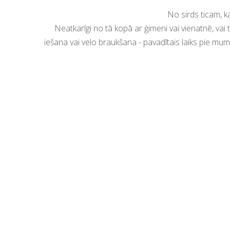
No sirds ticam, ka atpūta un p
Neatkarīgi no tā kopā ar ģimeni vai vienatnē, vai
iešana vai velo braukšana - pavadītais laiks pie mums