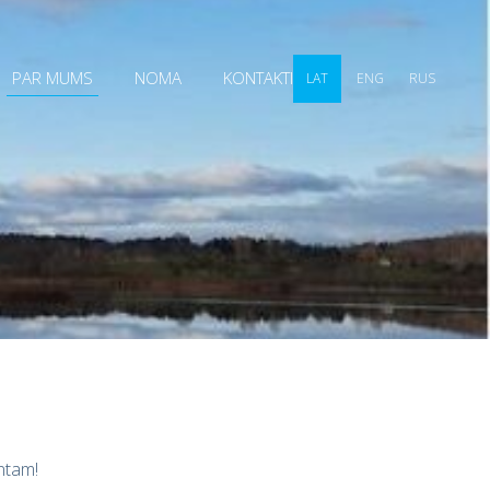
PAR MUMS
NOMA
KONTAKTI
LAT
ENG
RUS
ntam!