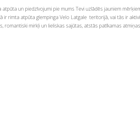
iedzīvojumi pie mums Tevi uzlādēs jau
 tā ir rimta atpūta glempinga Velo Latgale teritorijā, vai t
, romantiski mirkļi un lieliskas sajūtas, atstās patīkamas atmiņas