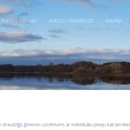
KUPOLS "NIEDRES"
KUPOLS "ŪDENSROZE"
GALERIJA
 draudzīgs ģimenes uzņēmums ar individuālu pieeju katram klie