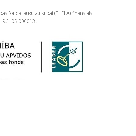
as fonda lauku attīstībai (ELFLA) finansiāl
s
019.2105-000013
.