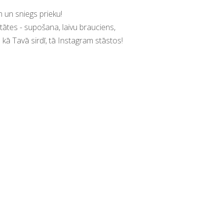
niem mērķiem un sniegs prieku!
ās ir aktivitātes - supošana, laivu brauciens,
 kā Tavā sirdī, tā Instagram stāstos!